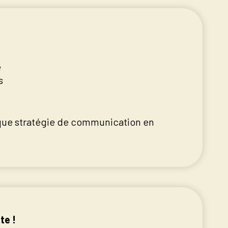
é
s
aque stratégie de communication en
te !