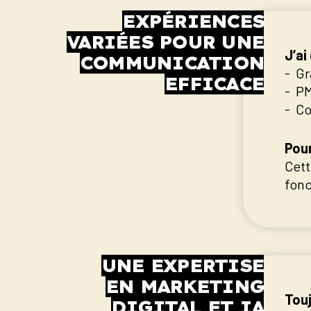
EXPÉRIENCES
VARIÉES POUR UNE
J’ai
COMMUNICATION
Gr
EFFICACE
PM
Co
Pour
Cett
fonc
UNE EXPERTISE
EN MARKETING
Touj
DIGITAL ET IA