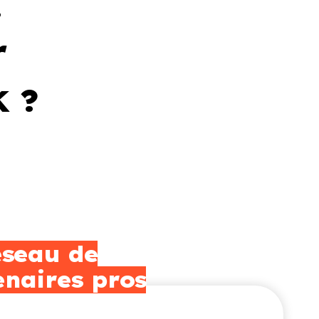
i
r
 ?
éseau de
naires pros